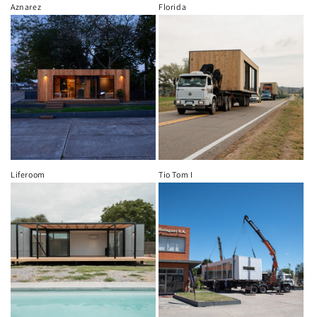
o
Aznarez
Florida
n
:
Liferoom
Tio Tom I