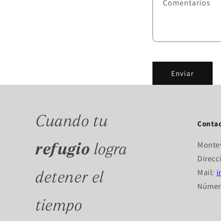
Comentarios
Enviar
Cuando tu
Conta
Monte
refugio
logra
Direcc
Mail:
i
detener el
Número
tiempo