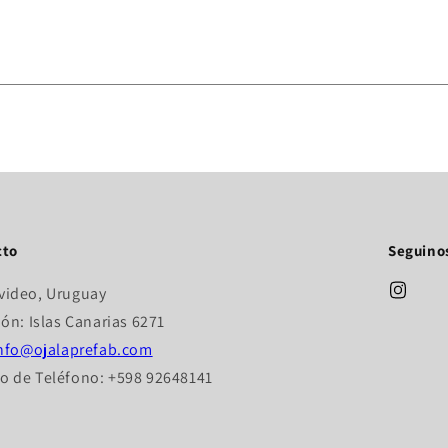
cto
Seguino
video, Uruguay
ión: Islas Canarias 6271
nfo@ojalaprefab.com
 de Teléfono: +598 92648141