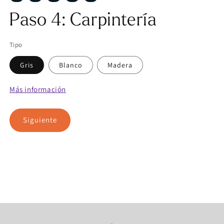
1
in
modal
Paso 4: Carpintería
Tipo
Gris
Blanco
Madera
Más información
Siguiente