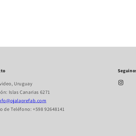
cto
Seguino
video, Uruguay
ión: Islas Canarias 6271
nfo@ojalaprefab.com
 de Teléfono: +598 92648141