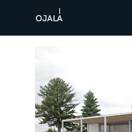
Skip to
content
Skip to
product
information