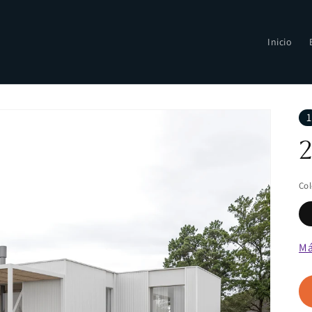
Inicio
1
2
Col
Má