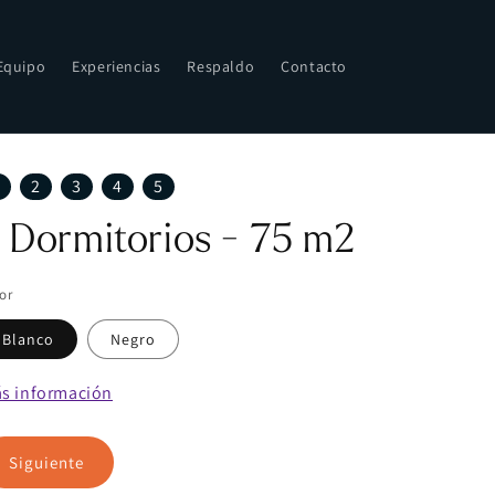
Equipo
Experiencias
Respaldo
Contacto
2
3
4
5
 Dormitorios - 75 m2
or
Blanco
Negro
s información
Siguiente